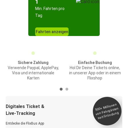
1
Min. Fahrten pro
Tag
Fahrten anzeigen
Sichere Zahlung
Einfache Buchung
Verwende Paypal, ApplePay,
Hol Dir Deine Tickets online,
Visa und internationale
in unserer App oder in einem
Karten
Flixshop
Millionen
seit
Digitales Ticket &
500+
von Fahrgästen
Live-Tracking
Gründung
Entdecke die FlixBus App