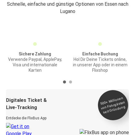
Schnelle, einfache und günstige Optionen von Essen nach
Lugano
Sichere Zahlung
Einfache Buchung
Verwende Paypal, ApplePay,
Hol Dir Deine Tickets online,
Visa und internationale
in unserer App oder in einem
Karten
Flixshop
Millionen
seit
Digitales Ticket &
500+
von Fahrgästen
Live-Tracking
Gründung
Entdecke die FlixBus App