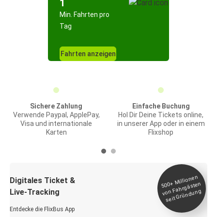
1
Min. Fahrten pro
Tag
Fahrten anzeigen
Sichere Zahlung
Einfache Buchung
Verwende Paypal, ApplePay,
Hol Dir Deine Tickets online,
Visa und internationale
in unserer App oder in einem
Karten
Flixshop
Millionen
seit
Digitales Ticket &
500+
von Fahrgästen
Live-Tracking
Gründung
Entdecke die FlixBus App