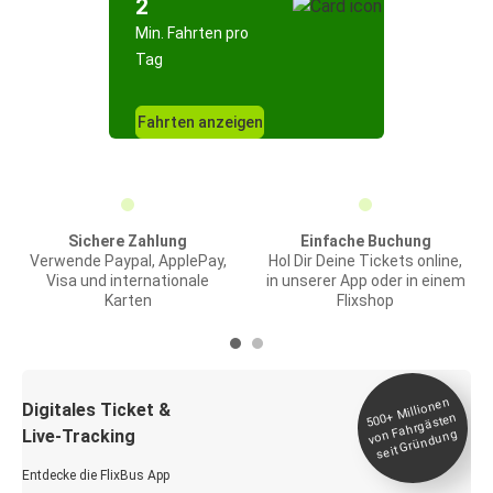
2
Min. Fahrten pro
Tag
Fahrten anzeigen
Sichere Zahlung
Einfache Buchung
Verwende Paypal, ApplePay,
Hol Dir Deine Tickets online,
Visa und internationale
in unserer App oder in einem
Karten
Flixshop
Millionen
seit
Digitales Ticket &
500+
von Fahrgästen
Live-Tracking
Gründung
Entdecke die FlixBus App