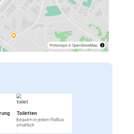
Protomaps
©
OpenStreetMap
rung
Toiletten
Bequem in jedem FlixBus
erhältlich