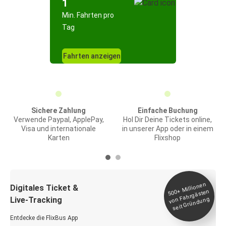
1
Min. Fahrten pro
Tag
Fahrten anzeigen
Sichere Zahlung
Einfache Buchung
Verwende Paypal, ApplePay,
Hol Dir Deine Tickets online,
Visa und internationale
in unserer App oder in einem
Karten
Flixshop
Millionen
seit
Digitales Ticket &
500+
von Fahrgästen
Live-Tracking
Gründung
Entdecke die FlixBus App