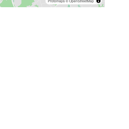
Protomaps
©
OpenStreetMap