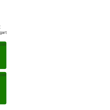
t
gart