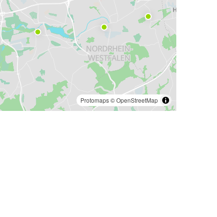
Protomaps
©
OpenStreetMap