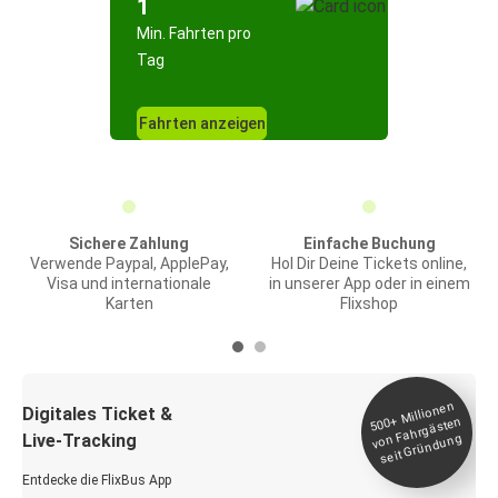
1
Min. Fahrten pro
Tag
Fahrten anzeigen
Sichere Zahlung
Einfache Buchung
Verwende Paypal, ApplePay,
Hol Dir Deine Tickets online,
Visa und internationale
in unserer App oder in einem
Karten
Flixshop
Millionen
seit
Digitales Ticket &
500+
von Fahrgästen
Live-Tracking
Gründung
Entdecke die FlixBus App