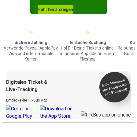
Fahrten anzeigen
Sichere Zahlung
Einfache Buchung
Kun
Verwende Paypal, ApplePay,
Hol Dir Deine Tickets online,
Reibungs
Visa und internationale
in unserer App oder in einem
Buchen
Karten
Flixshop
Millionen
seit
Digitales Ticket &
500+
von Fahrgästen
Live-Tracking
Gründung
Entdecke die FlixBus App