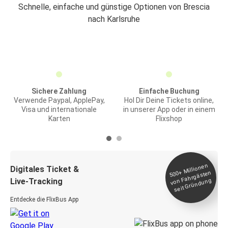
Schnelle, einfache und günstige Optionen von Brescia
nach Karlsruhe
Sichere Zahlung
Einfache Buchung
Verwende Paypal, ApplePay,
Hol Dir Deine Tickets online,
Visa und internationale
in unserer App oder in einem
Karten
Flixshop
Millionen
seit
Digitales Ticket &
500+
von Fahrgästen
Live-Tracking
Gründung
Entdecke die FlixBus App