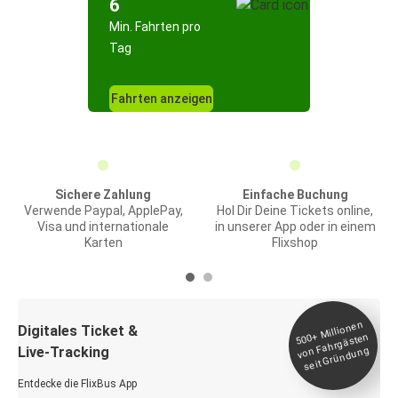
6
Min. Fahrten pro
Tag
Fahrten anzeigen
Sichere Zahlung
Einfache Buchung
Verwende Paypal, ApplePay,
Hol Dir Deine Tickets online,
Visa und internationale
in unserer App oder in einem
Karten
Flixshop
Millionen
seit
Digitales Ticket &
500+
von Fahrgästen
Live-Tracking
Gründung
Entdecke die FlixBus App