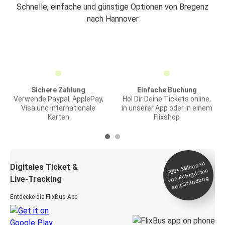
Schnelle, einfache und günstige Optionen von Bregenz
nach Hannover
Sichere Zahlung
Einfache Buchung
Verwende Paypal, ApplePay,
Hol Dir Deine Tickets online,
Visa und internationale
in unserer App oder in einem
Karten
Flixshop
Millionen
seit
Digitales Ticket &
500+
von Fahrgästen
Live-Tracking
Gründung
Entdecke die FlixBus App