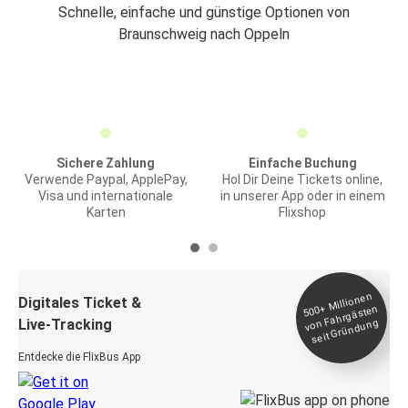
Schnelle, einfache und günstige Optionen von
Braunschweig nach Oppeln
Sichere Zahlung
Einfache Buchung
Verwende Paypal, ApplePay,
Hol Dir Deine Tickets online,
Visa und internationale
in unserer App oder in einem
Karten
Flixshop
Millionen
seit
Digitales Ticket &
500+
von Fahrgästen
Live-Tracking
Gründung
Entdecke die FlixBus App