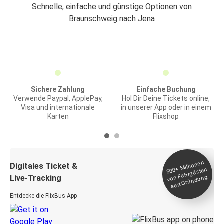
Schnelle, einfache und günstige Optionen von
Braunschweig nach Jena
Sichere Zahlung
Einfache Buchung
Verwende Paypal, ApplePay,
Hol Dir Deine Tickets online,
Visa und internationale
in unserer App oder in einem
Karten
Flixshop
Millionen
seit
Digitales Ticket &
500+
von Fahrgästen
Live-Tracking
Gründung
Entdecke die FlixBus App