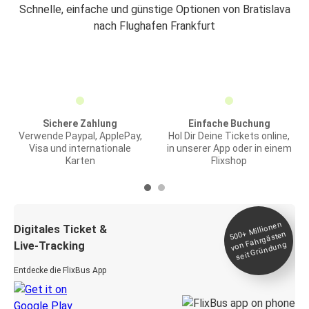
Schnelle, einfache und günstige Optionen von Bratislava
nach Flughafen Frankfurt
Sichere Zahlung
Einfache Buchung
Verwende Paypal, ApplePay,
Hol Dir Deine Tickets online,
Visa und internationale
in unserer App oder in einem
Karten
Flixshop
Millionen
seit
Digitales Ticket &
500+
von Fahrgästen
Live-Tracking
Gründung
Entdecke die FlixBus App