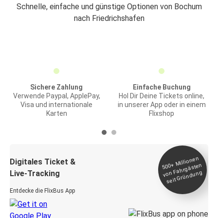
Schnelle, einfache und günstige Optionen von Bochum
nach Friedrichshafen
Sichere Zahlung
Einfache Buchung
Verwende Paypal, ApplePay,
Hol Dir Deine Tickets online,
Visa und internationale
in unserer App oder in einem
Karten
Flixshop
Millionen
seit
Digitales Ticket &
500+
von Fahrgästen
Live-Tracking
Gründung
Entdecke die FlixBus App