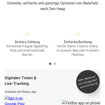
Schnelle, einfache und günstige Optionen von Bielefeld
nach Den Haag
Sichere Zahlung
Einfache Buchung
Verwende Paypal, ApplePay,
Hol Dir Deine Tickets online,
Visa und internationale
in unserer App oder in einem
Karten
Flixshop
Millionen
seit
Digitales Ticket &
500+
von Fahrgästen
Live-Tracking
Gründung
Entdecke die FlixBus App