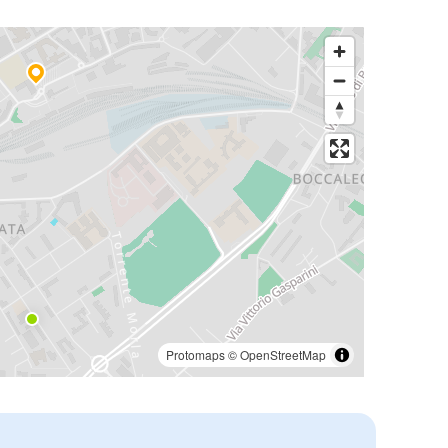
Protomaps
©
OpenStreetMap