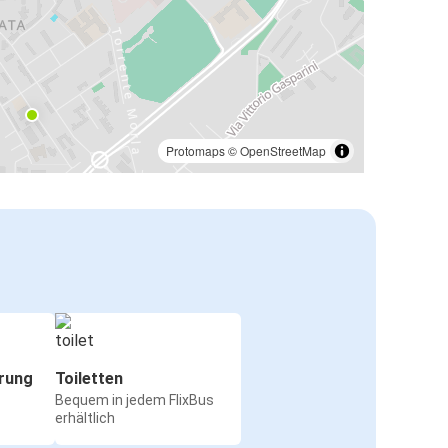
Protomaps
©
OpenStreetMap
rung
Toiletten
Bequem in jedem FlixBus
erhältlich