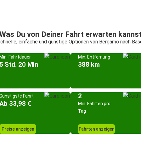
Was Du von Deiner Fahrt erwarten kanns
chnelle, einfache und günstige Optionen von Bergamo nach Bas
Min. Fahrtdauer
Min. Entfernung
5 Std. 20 Min
388 km
2
Günstigste Fahrt
Ab 33,98 €
Min. Fahrten pro
Tag
Preise anzeigen
Fahrten anzeigen