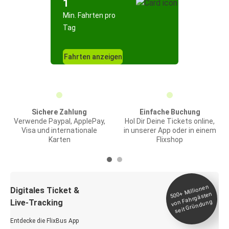
1
Min. Fahrten pro
Tag
Fahrten anzeigen
Sichere Zahlung
Einfache Buchung
Verwende Paypal, ApplePay,
Hol Dir Deine Tickets online,
Visa und internationale
in unserer App oder in einem
Karten
Flixshop
Millionen
seit
Digitales Ticket &
500+
von Fahrgästen
Live-Tracking
Gründung
Entdecke die FlixBus App