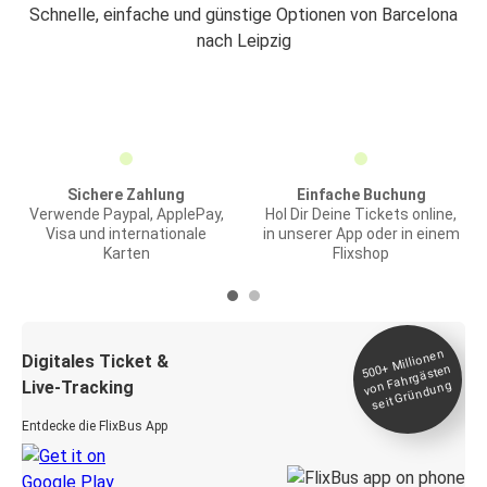
Schnelle, einfache und günstige Optionen von Barcelona
nach Leipzig
Sichere Zahlung
Einfache Buchung
Verwende Paypal, ApplePay,
Hol Dir Deine Tickets online,
Visa und internationale
in unserer App oder in einem
Karten
Flixshop
Millionen
seit
Digitales Ticket &
500+
von Fahrgästen
Live-Tracking
Gründung
Entdecke die FlixBus App