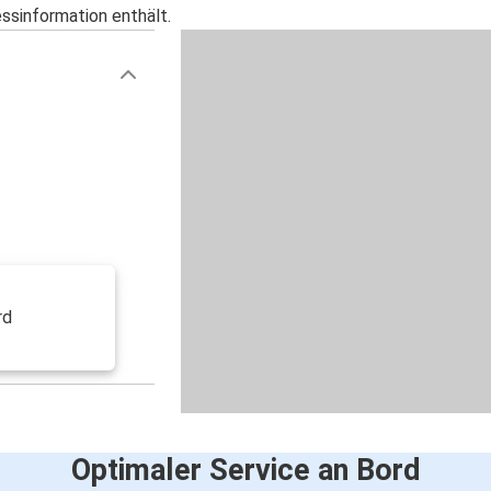
essinformation enthält.
rd
Optimaler Service an Bord