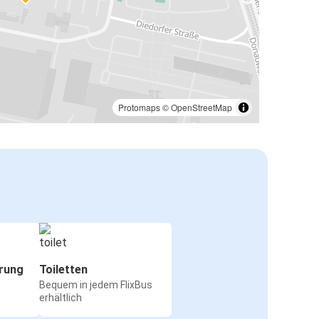
Protomaps
©
OpenStreetMap
rung
Toiletten
Bequem in jedem FlixBus
erhältlich