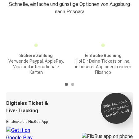
Schnelle, einfache und günstige Optionen von Augsburg
nach Pescara
Sichere Zahlung
Einfache Buchung
Verwende Paypal, ApplePay,
Hol Dir Deine Tickets online,
Visa und internationale
in unserer App oder in einem
Karten
Flixshop
Millionen
seit
Digitales Ticket &
500+
von Fahrgästen
Live-Tracking
Gründung
Entdecke die FlixBus App