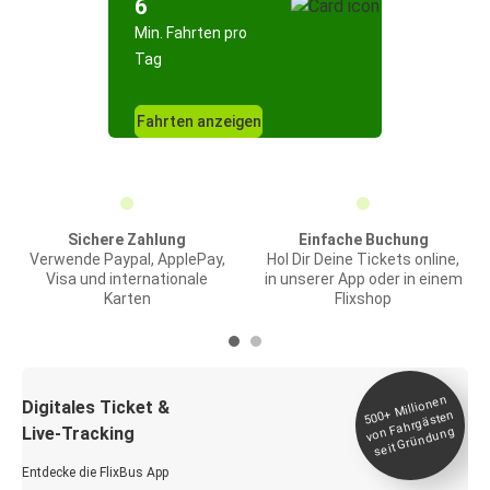
6
Min. Fahrten pro
Tag
Fahrten anzeigen
Sichere Zahlung
Einfache Buchung
Verwende Paypal, ApplePay,
Hol Dir Deine Tickets online,
Visa und internationale
in unserer App oder in einem
Karten
Flixshop
Millionen
seit
Digitales Ticket &
500+
von Fahrgästen
Live-Tracking
Gründung
Entdecke die FlixBus App