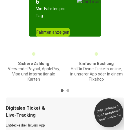
6
Min. Fahrten pro
Tag
Fahrten anzeigen
Sichere Zahlung
Einfache Buchung
Verwende Paypal, ApplePay,
Hol Dir Deine Tickets online,
Visa und internationale
in unserer App oder in einem
Karten
Flixshop
Millionen
seit
Digitales Ticket &
500+
von Fahrgästen
Live-Tracking
Gründung
Entdecke die FlixBus App