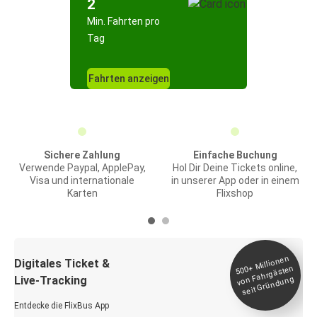
2
Min. Fahrten pro
Tag
Fahrten anzeigen
Sichere Zahlung
Einfache Buchung
Verwende Paypal, ApplePay,
Hol Dir Deine Tickets online,
Visa und internationale
in unserer App oder in einem
Karten
Flixshop
Millionen
seit
Digitales Ticket &
500+
von Fahrgästen
Live-Tracking
Gründung
Entdecke die FlixBus App