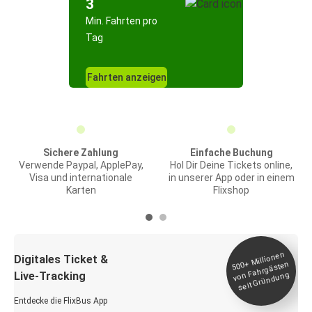
3
Min. Fahrten pro
Tag
Fahrten anzeigen
Sichere Zahlung
Einfache Buchung
Verwende Paypal, ApplePay,
Hol Dir Deine Tickets online,
Visa und internationale
in unserer App oder in einem
Karten
Flixshop
Millionen
seit
Digitales Ticket &
500+
von Fahrgästen
Live-Tracking
Gründung
Entdecke die FlixBus App