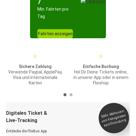
7
Min. Fahrten pro
Tag
Fahrten anzeigen
Sichere Zahlung
Einfache Buchung
Verwende Paypal, ApplePay,
Hol Dir Deine Tickets online,
Visa und internationale
in unserer App oder in einem
Karten
Flixshop
Millionen
seit
Digitales Ticket &
500+
von Fahrgästen
Live-Tracking
Gründung
Entdecke die FlixBus App