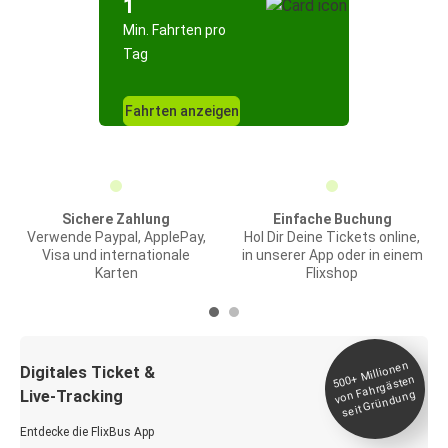
1
Min. Fahrten pro
Tag
Fahrten anzeigen
Sichere Zahlung
Einfache Buchung
Verwende Paypal, ApplePay,
Hol Dir Deine Tickets online,
Visa und internationale
in unserer App oder in einem
Karten
Flixshop
Millionen
seit
Digitales Ticket &
500+
von Fahrgästen
Live-Tracking
Gründung
Entdecke die FlixBus App