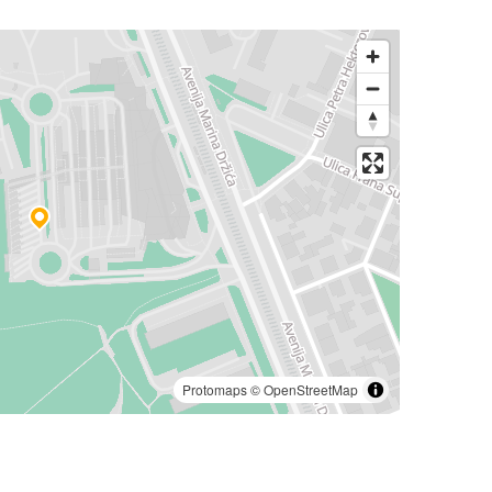
Protomaps
©
OpenStreetMap