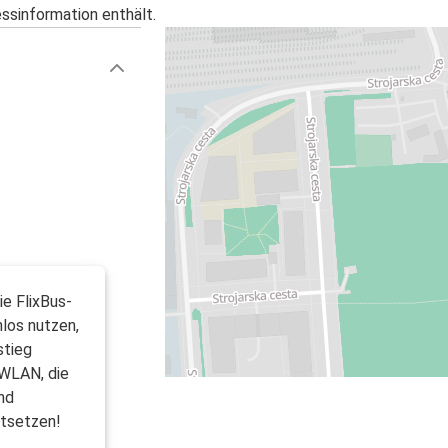
essinformation enthält.
ie FlixBus-
los nutzen,
stieg
 WLAN, die
nd
rtsetzen!