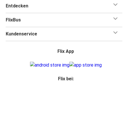
Entdecken
FlixBus
Kundenservice
Flix App
Flix bei:
Partner Login
Datenschutz
Fahrgastrechte
Impressum
Erklärung zur Barrierefreiheit
Cookie-Einstellungen ändern