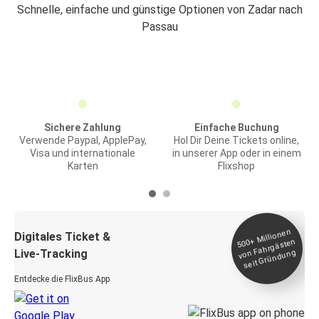
Schnelle, einfache und günstige Optionen von Zadar nach
Passau
Sichere Zahlung
Einfache Buchung
Verwende Paypal, ApplePay,
Hol Dir Deine Tickets online,
Visa und internationale
in unserer App oder in einem
Karten
Flixshop
Millionen
seit
Digitales Ticket &
500+
von Fahrgästen
Live-Tracking
Gründung
Entdecke die FlixBus App