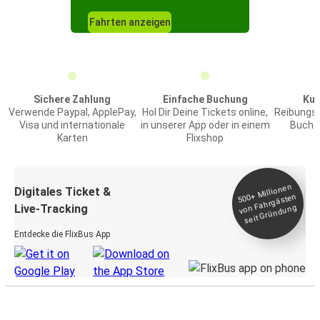
Fahrten anzeigen
Sichere Zahlung
Einfache Buchung
Kun
Verwende Paypal, ApplePay,
Hol Dir Deine Tickets online,
Reibungs
Visa und internationale
in unserer App oder in einem
Buchen
Karten
Flixshop
Millionen
seit
Digitales Ticket &
500+
von Fahrgästen
Live-Tracking
Gründung
Entdecke die FlixBus App