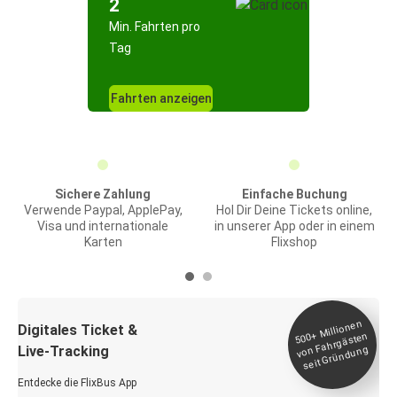
2
Min. Fahrten pro
Tag
Fahrten anzeigen
Sichere Zahlung
Einfache Buchung
Verwende Paypal, ApplePay,
Hol Dir Deine Tickets online,
Visa und internationale
in unserer App oder in einem
Karten
Flixshop
Millionen
seit
Digitales Ticket &
500+
von Fahrgästen
Live-Tracking
Gründung
Entdecke die FlixBus App