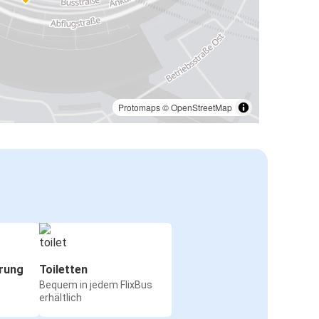
Protomaps
©
OpenStreetMap
rung
Toiletten
Bequem in jedem FlixBus
erhältlich