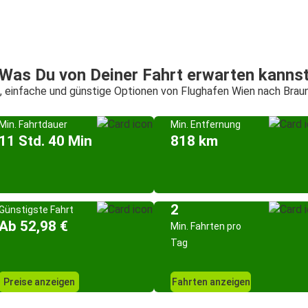
Was Du von Deiner Fahrt erwarten kanns
, einfache und günstige Optionen von Flughafen Wien nach Bra
Min. Fahrtdauer
Min. Entfernung
11 Std. 40 Min
818 km
2
Günstigste Fahrt
Ab 52,98 €
Min. Fahrten pro
Tag
Preise anzeigen
Fahrten anzeigen