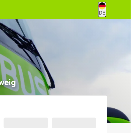
DE
weig