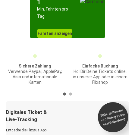
1
Min. Fahrten pro
Tag
Fahrten anzeigen
Sichere Zahlung
Einfache Buchung
Verwende Paypal, ApplePay,
Hol Dir Deine Tickets online,
Visa und internationale
in unserer App oder in einem
Karten
Flixshop
Millionen
seit
Digitales Ticket &
500+
von Fahrgästen
Live-Tracking
Gründung
Entdecke die FlixBus App