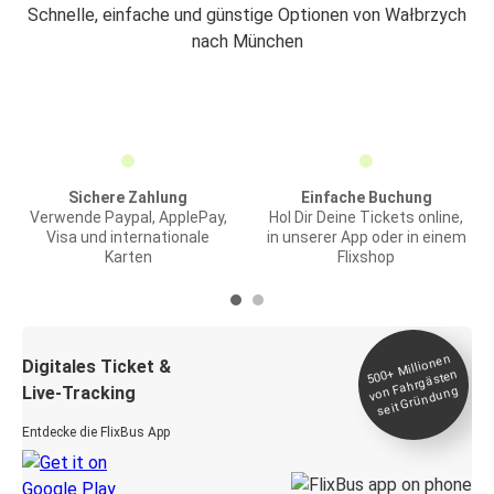
Schnelle, einfache und günstige Optionen von Wałbrzych
nach München
Sichere Zahlung
Einfache Buchung
Verwende Paypal, ApplePay,
Hol Dir Deine Tickets online,
Visa und internationale
in unserer App oder in einem
Karten
Flixshop
Millionen
seit
Digitales Ticket &
500+
von Fahrgästen
Live-Tracking
Gründung
Entdecke die FlixBus App