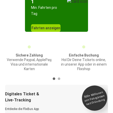
1
Min. Fahrten pro
Tag
Fahrten anzeigen
Sichere Zahlung
Einfache Buchung
Verwende Paypal, ApplePay,
Hol Dir Deine Tickets online,
Visa und internationale
in unserer App oder in einem
Karten
Flixshop
Millionen
seit
Digitales Ticket &
500+
von Fahrgästen
Live-Tracking
Gründung
Entdecke die FlixBus App