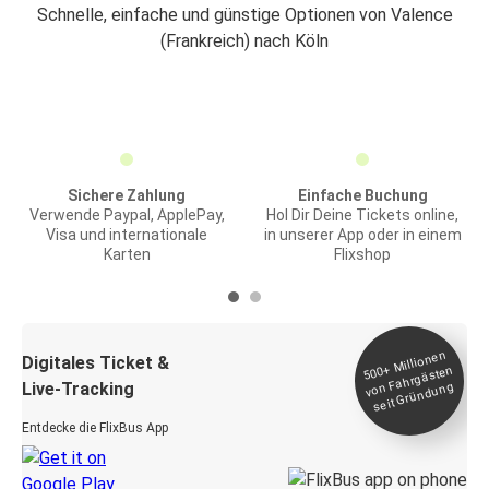
Schnelle, einfache und günstige Optionen von Valence
(Frankreich) nach Köln
Sichere Zahlung
Einfache Buchung
Verwende Paypal, ApplePay,
Hol Dir Deine Tickets online,
Visa und internationale
in unserer App oder in einem
Karten
Flixshop
Millionen
seit
Digitales Ticket &
500+
von Fahrgästen
Live-Tracking
Gründung
Entdecke die FlixBus App