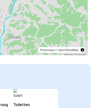
Protomaps
©
OpenStreetMap
rung
Toiletten