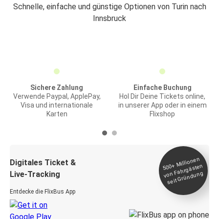
Schnelle, einfache und günstige Optionen von Turin nach
Innsbruck
Sichere Zahlung
Einfache Buchung
Verwende Paypal, ApplePay,
Hol Dir Deine Tickets online,
Visa und internationale
in unserer App oder in einem
Karten
Flixshop
Millionen
seit
Digitales Ticket &
500+
von Fahrgästen
Live-Tracking
Gründung
Entdecke die FlixBus App