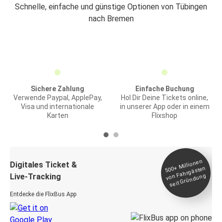
Schnelle, einfache und günstige Optionen von Tübingen
nach Bremen
Sichere Zahlung
Einfache Buchung
Verwende Paypal, ApplePay,
Hol Dir Deine Tickets online,
Visa und internationale
in unserer App oder in einem
Karten
Flixshop
Millionen
seit
Digitales Ticket &
500+
von Fahrgästen
Live-Tracking
Gründung
Entdecke die FlixBus App