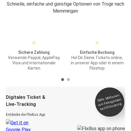
Schnelle, einfache und günstige Optionen von Trogir nach
Memmingen
Sichere Zahlung
Einfache Buchung
Verwende Paypal, ApplePay,
Hol Dir Deine Tickets online,
Visa und internationale
in unserer App oder in einem
Karten
Flixshop
Millionen
seit
Digitales Ticket &
500+
von Fahrgästen
Live-Tracking
Gründung
Entdecke die FlixBus App