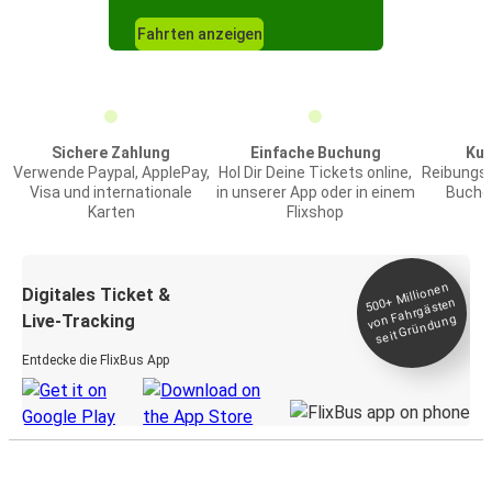
Fahrten anzeigen
Sichere Zahlung
Einfache Buchung
Kun
Verwende Paypal, ApplePay,
Hol Dir Deine Tickets online,
Reibungs
Visa und internationale
in unserer App oder in einem
Buchen
Karten
Flixshop
Millionen
seit
Digitales Ticket &
500+
von Fahrgästen
Live-Tracking
Gründung
Entdecke die FlixBus App