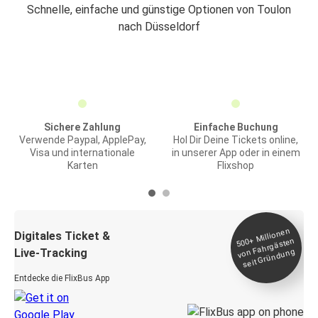
Schnelle, einfache und günstige Optionen von Toulon
nach Düsseldorf
Sichere Zahlung
Einfache Buchung
Verwende Paypal, ApplePay,
Hol Dir Deine Tickets online,
Visa und internationale
in unserer App oder in einem
Karten
Flixshop
Millionen
seit
Digitales Ticket &
500+
von Fahrgästen
Live-Tracking
Gründung
Entdecke die FlixBus App