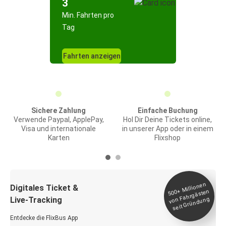
3
Min. Fahrten pro
Tag
Fahrten anzeigen
Sichere Zahlung
Einfache Buchung
Verwende Paypal, ApplePay,
Hol Dir Deine Tickets online,
Visa und internationale
in unserer App oder in einem
Karten
Flixshop
Millionen
seit
Digitales Ticket &
500+
von Fahrgästen
Live-Tracking
Gründung
Entdecke die FlixBus App