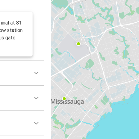
minal at 81
low station
us gate