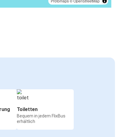
Protomaps
©
OpenStreetMap
rung
Toiletten
Bequem in jedem FlixBus
erhältlich