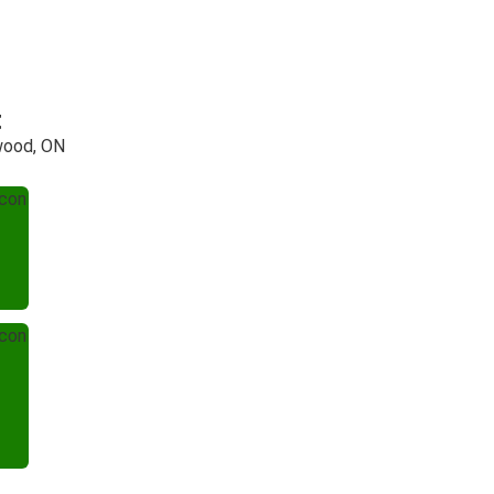
t
gwood, ON