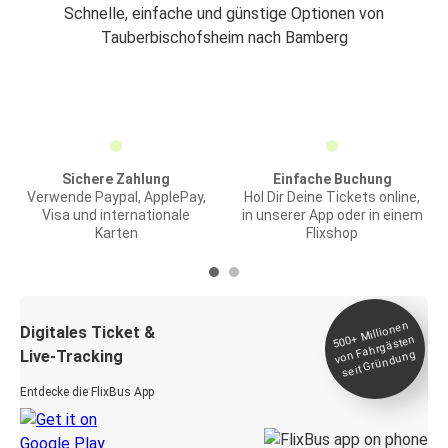
Schnelle, einfache und günstige Optionen von
Tauberbischofsheim nach Bamberg
Sichere Zahlung
Einfache Buchung
Verwende Paypal, ApplePay,
Hol Dir Deine Tickets online,
Visa und internationale
in unserer App oder in einem
Karten
Flixshop
Millionen
seit
Digitales Ticket &
500+
von Fahrgästen
Live-Tracking
Gründung
Entdecke die FlixBus App