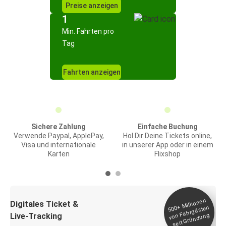
Preise anzeigen
1
Min. Fahrten pro
Tag
Fahrten anzeigen
Sichere Zahlung
Einfache Buchung
Verwende Paypal, ApplePay,
Hol Dir Deine Tickets online,
Visa und internationale
in unserer App oder in einem
Karten
Flixshop
Millionen
seit
Digitales Ticket &
500+
von Fahrgästen
Live-Tracking
Gründung